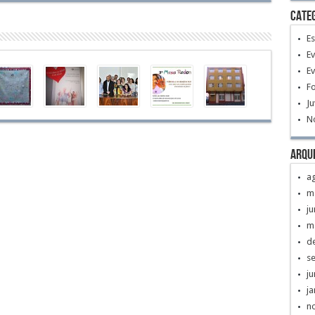
Cate
E
E
Ev
F
J
No
Arqu
a
m
j
m
d
s
j
ja
n