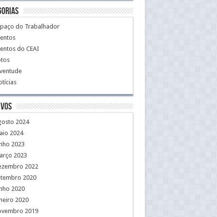
gorias
spaço do Trabalhador
ventos
entos do CEAI
otos
uventude
tícias
ivos
gosto 2024
aio 2024
unho 2023
arço 2023
ezembro 2022
etembro 2020
unho 2020
neiro 2020
ovembro 2019