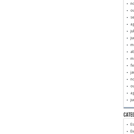
n
o
s
a
ju
j
m
ab
m
fe
ja
n
o
a
j
Cate
E
E