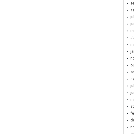
s
a
ju
j
m
ab
m
ja
n
o
s
a
ju
j
m
ab
fe
d
n
o