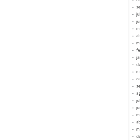
s
ju
j
m
ab
m
fe
ja
d
n
o
s
a
ju
j
m
ab
m
d